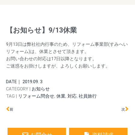
【お知らせ】9/13休業
9月13日は弊社社内行事のため、リフォーム事業部(すみへい
リフォーム)は、休業とさせて頂きます。
お問い合わせの対応は17日以降となります。
ご迷惑をお掛けしますが、よろしくお願いします。
DATE｜
2019.09. 3
CATEGORY |
お知らせ
TAG |
リフォーム問合せ
,
休業
,
対応
,
社員旅行
Prev
Ne
前
次
お問合せ
資料請求