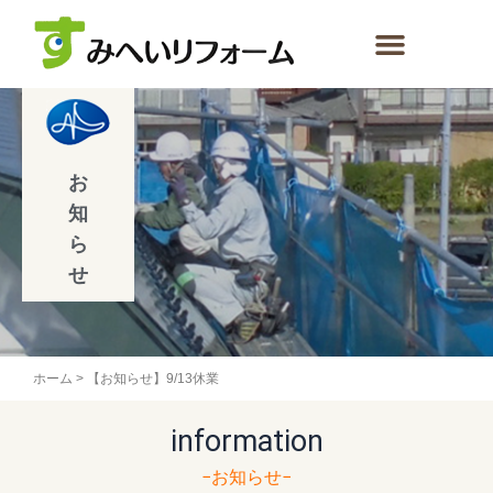
内
容
を
ス
キ
ッ
プ
お
知
ら
せ
ホーム
>
【お知らせ】9/13休業
information
−お知らせ−