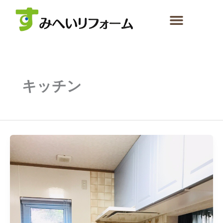
内
容
を
ス
キ
ッ
プ
キッチン