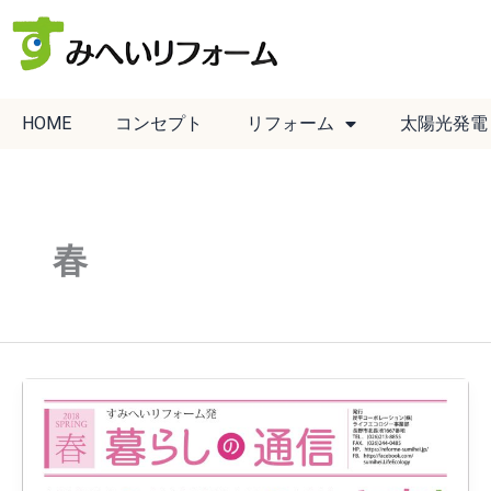
内
容
を
ス
HOME
コンセプト
リフォーム
太陽光発電
キ
ッ
プ
春