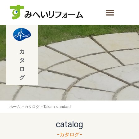
内
容
を
ス
キ
ッ
プ
カ
タ
ロ
グ
ホーム
>
カタログ
>
Takara standard
catalog
−カタログ−