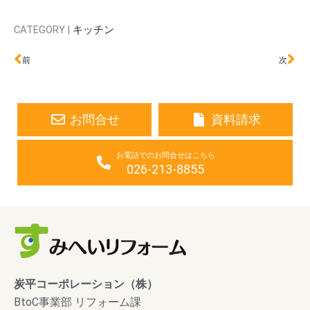
CATEGORY |
キッチン
Prev
Ne
前
次
お問合せ
資料請求
お電話でのお問合せはこちら
026-213-8855
炭平コーポレーション（株）
BtoC事業部 リフォーム課