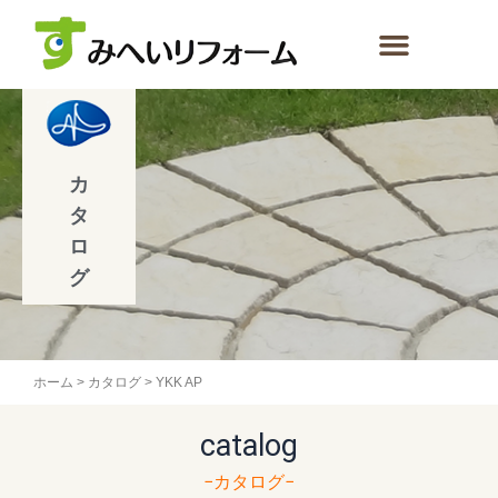
内
容
を
ス
キ
ッ
プ
カ
タ
ロ
グ
ホーム
>
カタログ
>
YKK AP
catalog
−カタログ−