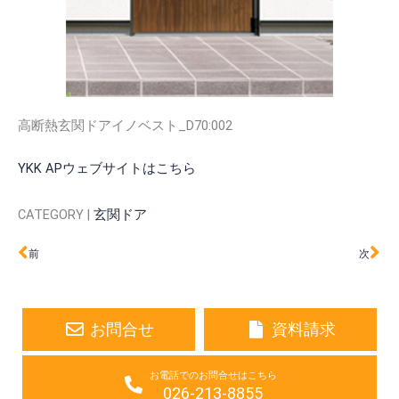
高断熱玄関ドアイノベスト_D70:002
YKK APウェブサイトはこちら
CATEGORY |
玄関ドア
Prev
Ne
前
次
お問合せ
資料請求
お電話でのお問合せはこちら
026-213-8855