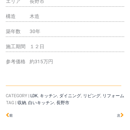
エリア
長野市
構造
木造
築年数
30年
施工期間
１２日
参考価格
約315万円
CATEGORY |
LDK
,
キッチン
,
ダイニング
,
リビング
,
リフォーム
TAG |
収納
,
白いキッチン
,
長野市
Prev
Ne
前
次