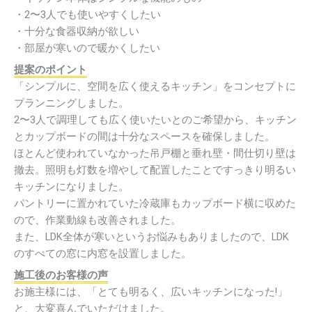
・2〜3人でも使いやすくしたい
・十分な食器収納が欲しい
・部屋が寒いので暖かくしたい
提案のポイント
「シンプルに、空間を広く使えるキッチン」をコンセプトに
プランニングしました。
2〜3人で調理しても広く使いたいとのご希望から、キッチン
とカップボードの間は十分なスペースを確保しました。
ほとんど使われていなかった吊戸棚と垂れ壁・間仕切り壁は
撤去。照明も灯数を増やして配置したことですっきり明るい
キッチンになりました。
パントリーに置かれていた冷蔵庫もカップボード横に収めた
ので、作業動線も改善されました。
また、LDK全体が寒いというお悩みもありましたので、LDK
のすべての窓に内窓を設置しました。
施工後のお客様の声
お施主様には、「とても明るく、広いキッチンになった!」
と、大変喜んでいただけました。