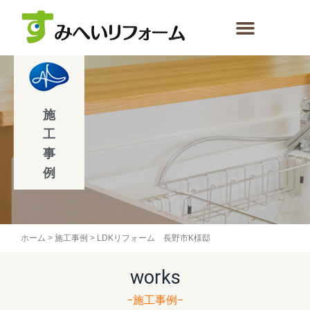
内
容
を
ス
キ
ッ
プ
施
工
事
例
ホーム
>
施工事例
>
LDKリフォーム 長野市K様邸
works
−施工事例−