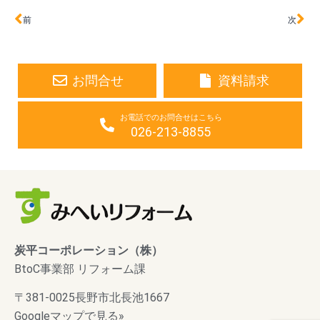
Prev
Ne
前
次
お問合せ
資料請求
お電話でのお問合せはこちら
026-213-8855
炭平コーポレーション（株）
BtoC事業部 リフォーム課
〒381-0025長野市北長池1667
Googleマップで見る»