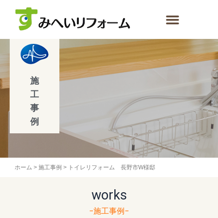
内
容
を
ス
キ
ッ
プ
施
工
事
例
ホーム
>
施工事例
>
トイレリフォーム 長野市W様邸
works
−施工事例−