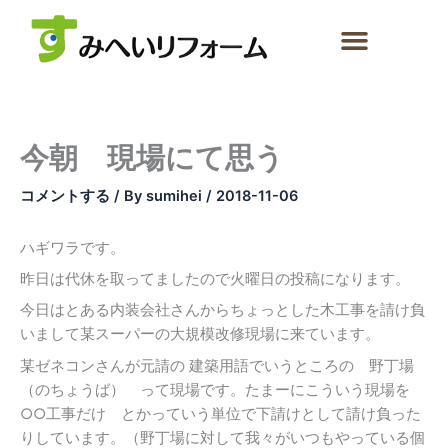
内
容
を
ス
キ
ッ
今朝 現場にて思う
プ
コメントする
/ By
sumihei
/
2018-11-06
ハギワラです。
昨日は代休を取ってましたので火曜日の投稿になります。
今日はとある内装会社さんからちょっとした木工事を請け負
いまして某スーパーの大規模改修現場に来ています。
某ゼネコンさんが元請の 建築用語でいうところの 野丁場
（のちょうば） って現場です。たまーにこういう現場を
○○工事だけ とかっていう単位で下請けとして請け負った
りしています。（野丁場に対して我々がいつもやっている個