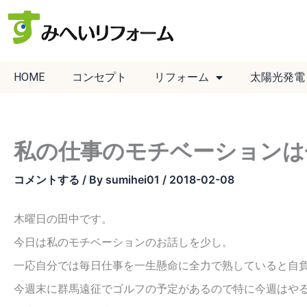
内
容
を
ス
HOME
コンセプト
リフォーム
太陽光発電
キ
ッ
プ
私の仕事のモチベーションは
コメントする
/ By
sumihei01
/
2018-02-08
木曜日の田中です。
今日は私のモチベーションのお話しを少し。
一応自分では毎日仕事を一生懸命に全力で熟していると自
今週末に群馬遠征でゴルフの予定があるので特に今週はや